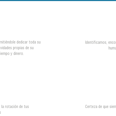
itiéndole dedicar toda su
Identificamos, enc
ividades propias de su
huma
tiempo y dinero.
r la rotación de tus
Certeza de que sie
es