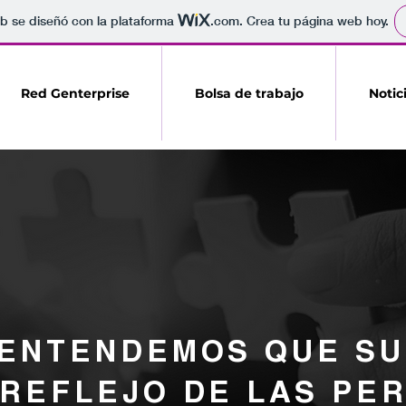
b se diseñó con la plataforma
.com
. Crea tu página web hoy.
Red Genterprise
Bolsa de trabajo
Notic
 ENTENDEMOS QUE S
 REFLEJO DE LAS PE