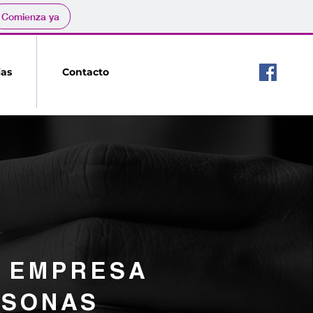
Comienza ya
Llámanos:
ias
Contacto
(442) 223.30.61
U EMPRESA
RSONAS