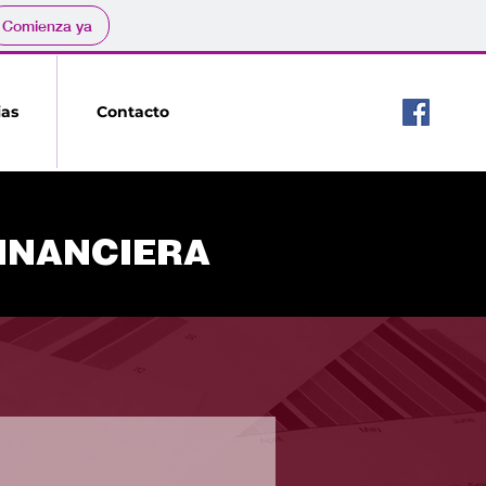
Comienza ya
Llámanos:
ias
Contacto
(442) 223.30.61
FINANCIERA