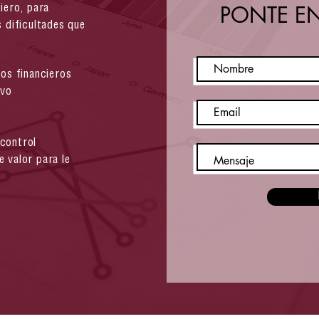
PONTE E
ciero, para
s dificultades que
dos financieros
ivo
 control
 valor para le