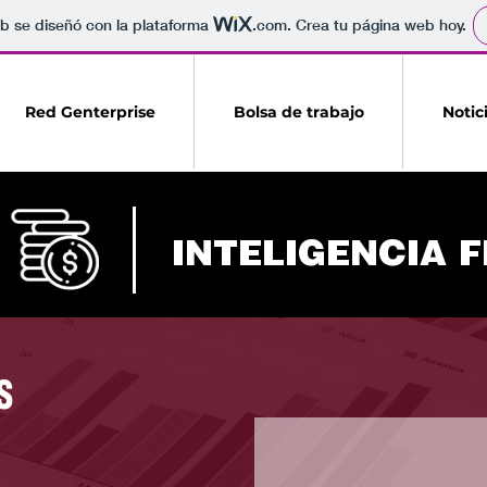
b se diseñó con la plataforma
.com
. Crea tu página web hoy.
Red Genterprise
Bolsa de trabajo
Notic
INTELIGENCIA 
S